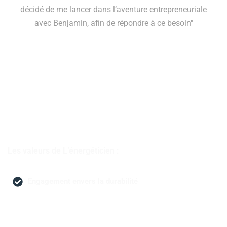
décidé de me lancer dans l’aventure entrepreneuriale
avec Benjamin, afin de répondre à ce besoin"
Les valeurs de L’énergéticien :
Engagement envers la durabilité
Une forte adhésion à des pratiques et solutions
durables, visant à réduire l’empreinte écologique et à